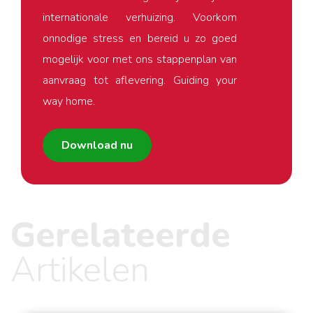
internationale verhuizing. Voorkom
onnodige stress en bereid u zo goed
mogelijk voor met ons stappenplan van
aanvraag tot aflevering. Guiding your
way home.
Download nu
Gerelateerde
Artikelen