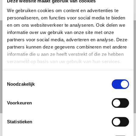
Deze website maakt gebruik van cookies
We gebruiken cookies om content en advertenties te
personaliseren, om functies voor social media te bieden
Klantreview
en om ons websiteverkeer te analyseren. Ook delen we
informatie over uw gebruik van onze site met onze
partners voor social media, adverteren en analyse. Deze
” Weer een tevreden klant. Mensen
partners kunnen deze gegevens combineren met andere
van Schmidt Global Logistics jullie
informatie die u aan ze heeft verstrekt of die ze hebben
hebben fantastische service
verzameld op basis van uw gebruik van hun services.
geleverd. Alles is onbeschadigd en
in ‘no time’ overgebracht. “
Toestemmingsselectie
Noodzakelijk
Anoniem
Voorkeuren
Statistieken