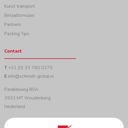
Kunst transport
Betaalformulier
Partners
Packing Tips
Contact
T
+31 (0) 33 760 0270
E
info@schmidt-global.nl
Parallelweg 80A
3931 MT Woudenberg
Nederland