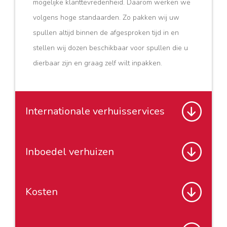
mogelijke klanttevredenheid. Daarom werken we
volgens hoge standaarden. Zo pakken wij uw
spullen altijd binnen de afgesproken tijd in en
stellen wij dozen beschikbaar voor spullen die u
dierbaar zijn en graag zelf wilt inpakken.
Internationale verhuisservices
Inboedel verhuizen
Internationale verhuisservices
Schmidt Global Relocations verzorgt graag uw
Kosten
complete verhuizing. Wij bieden verschillende
Inboedel verhuizen naar
verhuisdiensten aan bij een verhuizing van, naar
Nederland
en binnen Nederland. Wij zijn ervan verzekerd dat