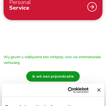
Personal
Service
Voor de exacte lijst verwijzen wij u graag door
naar
deze lijst
. Wij raden u aan om door te
Een internationale verhuizing – wij begrijpen dat u dat
nemen, zodat u zeker weet dat u niet voor
niet dagelijks doet. Gelukkig doen wij dat wel. Om u
verrassingen komt te staan.
optimaal te ondersteunen – van de eerste
Voor al uw vragen over uw internationale
kennismaking tot ver na uw verhuizing – werken wij
verhuizing kunt u terecht bij uw persoonlijke Move
met een persoonlijke Move Manager. De Move
Wij geven u vrijblijvend een richtprijs voor uw internationale
Manager. Want als betrokken specialisten
Manager regelt alle zaken voor u tijdens en rondom
verhuizing
begeleiden wij uw verhuizing naar Nederland en
uw verhuizing. Hij houdt u op de hoogte van de status
verzorgen deze tot in de details. Dat noemen wij
van uw verhuizing en is uw vaste aanspreekpunt. Zo
ik wil een prijsindicatie
Guiding your way home.
weet u altijd bij wie u terecht kunt met uw vragen en
Klant
verzoeken. Het is onze persoonlijke aanpak die zorgt
dat u zich thuis voelt.
Ervaringen