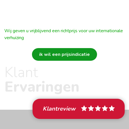
deze lijst
raadplagen.
optimaal te ondersteunen – van de eerste
Wat u wel en niet mag
kennismaking tot ver na uw verhuizing – werken wij
importeren
met een persoonlijke Move Manager. De Move
Wij geven u vrijblijvend een richtprijs voor uw internationale
Manager regelt alle zaken voor u tijdens en rondom
Onze Move Managers krijgen vaak de vraag
verhuizing
uw verhuizing. Hij houdt u op de hoogte van de status
welke producten wel geïmporteerd mogen
van uw verhuizing en is uw vaste aanspreekpunt. Zo
worden in Zwitserland en welke dingen beter
ik wil een prijsindicatie
weet u altijd bij wie u terecht kunt met uw vragen en
thuisgelaten kunnen worden. Een aantal items die
Klant
verzoeken. Het is onze persoonlijke aanpak die zorgt
strikt verboden zijn om mee te nemen naar
dat u zich thuis voelt.
Zwitserland zijn:
Ervaringen
Drugs en verdovende middelen;
Wapens (met uitzondering van sport- en
jachtgeweren) en munitie;
Klantreview
Anti-radar apparatuur;
Beschermde diersoorten en daaruit