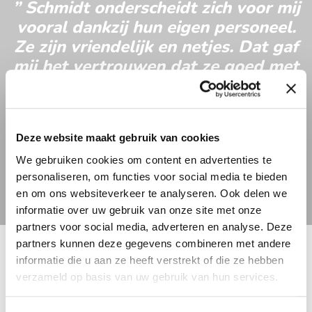
” Schmidt onderscheidt zich voor mij
vervaardigde producten, zoals ivoor, huiden
vooral dankzij hun eigen personeel.
of koraal;
Ze zijn vriendelijk en netjes. Dat gaf
Nagemaakte merk- en modelartikelen,
mij het vertrouwen dat ze goed met
zoals horloges.
onze spullen zouden omgaan. En dat
Voor de exacte lijst verwijzen wij u graag door
bleek ook: alles was keurig geregeld
naar
deze lijst
. Wij raden u aan om door te
en we werden heel prettig
Deze website maakt gebruik van cookies
ontvangen. “
nemen, zodat u zeker weet dat u niet voor
We gebruiken cookies om content en advertenties te
verrassingen komt te staan.
Karin Vermeulen – verhuisde van Nederland naar Zwitserland
personaliseren, om functies voor social media te bieden
en om ons websiteverkeer te analyseren. Ook delen we
informatie over uw gebruik van onze site met onze
partners voor social media, adverteren en analyse. Deze
partners kunnen deze gegevens combineren met andere
informatie die u aan ze heeft verstrekt of die ze hebben
verzameld op basis van uw gebruik van hun services.
9
,
5
1003
REVIEWS