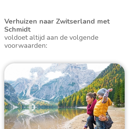
vinden van een huis of een baan. Wilt u ook hulp
naar Zwitserland zijn grotendeels afhankelijk van
verhuizingen van en naar Zwitserland, maar ook
Emigreren naar Zwitserland: het kan erg
bij het emigreren naar Zwitserland? Maak dan
de hoeveelheid spullen, de regio, wanneer en
vanuit Zwitserland naar bestemmingen over de
aantrekkelijk zijn. Of u er nu heen gaat voor de
gebruik van één of meerdere van onze
met wie u gaat verhuizen en de manier van
Verhuizen naar Zwitserland met
hele wereld. U kunt dus wel zeggen dat wij
wintersport of de mooie wandelingen. Een visum
verhuisdiensten:
Schmidt
vervoer. Toch snappen wij ook dat u graag een
specialisten zijn in verhuizingen naar Zwitserland.
is vereist als u langer dan drie maanden in het
voldoet altijd aan de volgende
schatting wilt van de kosten.
Demonteren en monteren van
Door ons uitgebreide en zeer betrouwbare
land wil verblijven, omdat Zwitserland geen lid is
voorwaarden:
uw inboedel
netwerk, kan iedere klant dezelfde kwalitatieve
Wilt u precies weten wat emigreren naar
van de Europese Unie. Maar wat moet u naast
Onze verhuisservice voorziet ook in het
service verwachten.
zwitserland in uw geval gaat kosten?
Vraag dan
een visum nog meer regelen als u wilt verhuizen
demonteren en monteren van uw meubelen. Wij
gratis en vrijblijvend een offerte aan
bij
naar Zwitserland? Wij hebben de belangrijkste
Verschillende vrachtopties naar
halen uw kasten en overig meubilair uit elkaar en
Zwitserland
Schmidt Global Relocations.
zaken die u moet regelen voor uw verhuizing naar
zetten deze vakkundig weer voor u in elkaar.
Zwitserland hieronder verzameld. Maar voor de
Binnen Europa kiezen wij er meestal voor om uw
Wij begrijpen de impact van uw verhuizing en
Dankzij jarenlange ervaring van onze verhuizers
meest recente informatie over emigreren naar
inboedel per vrachtwagen of verhuisbus naar het
weten hoeveel waarde u hecht aan uw
hebben zij het demonteren in een mum van tijd
Zwitserland kijkt u op de website van de
land van bestemming te verschepen. Dit houdt de
eigendommen. Daarom houden we u constant op
geregeld. De verhuizers zorgen uiteraard ook dat
Zwitserse ambassade
.
kosten beperkt en de transittijd relatief kort. Voor
de hoogte én werken wij met onze eigen,
alle schroeven, pluggen en gereedschappen
welke vrachtoptie u ook kiest, u kunt bij ons altijd
Het visum en een
vertrouwde mensen volgens onze hoge
goed worden opgeborgen. In Zwitserland kunnen