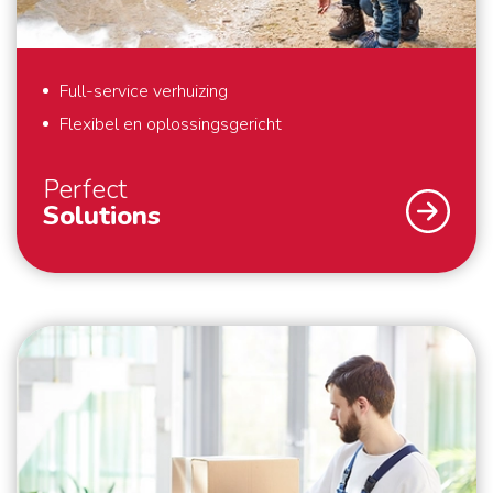
verblijfsvergunning
rekenen op een vakkundige en persoonlijke
standaarden.
onze partners u ook weer helpen met het
service. Ongeacht of het om een full service
Omdat Zwitserland niet in de EU zit, is het voor
monteren van uw meubilair.
verhuizing, deelverhuizing of meubeltransport
veel mensen vaak onduidelijk of u wel of geen
Full-service verhuizing
In- en uitpakservice
gaat.
visum nodig heeft. Als Nederlander kunt u
Flexibel en oplossingsgericht
Geen zin of tijd om uw inboedel in te pakken of
Zwitserland gewoon bezoeken zonder visum,
Hoelang is uw inboedel
onderweg naar Zwitserland?
wilt u zeker weten dat het volgens de wet- en
omdat Zwitserland het Verdrag van Schengen
Perfect
regelgeving wordt ingepakt? Dan komt de
Solutions
heeft ondertekend. Maar, dit is maar geldig voor
Afhankelijk van uw wensen is de transittijd van
inpakservice van Schmidt Global Relocations
drie maanden. Wilt u langer blijven? Dan moet u
Nederland naar Zwitserland drie tot zes dagen.
zeker van pas. De verhuizers komen bij u langs en
binnen acht dagen na aankomst geregistreerd
Als specialist in internationale verhuizingen staan
pakken uw spullen snel en efficiënt in. Zij nemen
worden bij een plaatselijk bureau, welke is
veiligheid en zekerheid bij ons voorop. Wat we ook
ook verhuisdozen, de tape en labels voor de
aangesteld door het kanton waarin het zich
belangrijk vinden? Dat we perfecte oplossingen
dozen mee. Na het inpakken, laden de verhuizers
bevindt. Om uw vergunning te behouden, moet u
leveren aan onze klanten. Daarom verzorgen wij full-
alles in de vrachtwagen en op de plek van
jaarlijks tenminste 180 dagen in Zwitserland
service verhuizingen – precies naar uw wens, waar
bestemming in Zwitserland weer lossen. Het
verblijven. Voor EU-burgers zijn de
ook ter wereld. Ook voor last minute verzoeken of
enige dat u hoeft te doen is aanwijzingen geven
verblijfsvergunningen B-permit en C-permit in
‘mission impossibles’ geldt: wij brengen uw