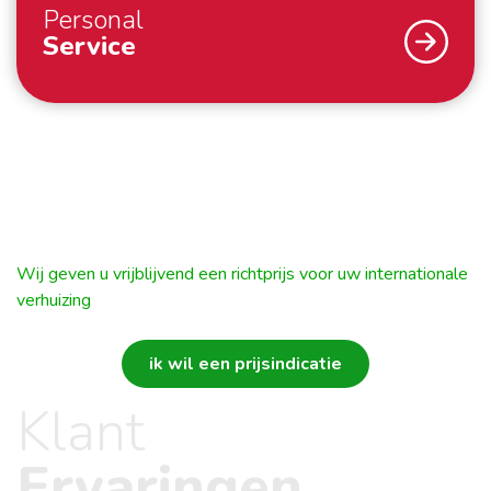
melkproducten, verse voedingsmiddelen,
Personal
Service
groenten en fruit, genetisch
gemodificeerde producten en zaden.
Een internationale verhuizing – wij begrijpen dat u dat
Voor de exacte lijst verwijzen wij u graag door
niet dagelijks doet. Gelukkig doen wij dat wel. Om u
naar
deze lijst.
Wij raden u aan om door te
optimaal te ondersteunen – van de eerste
nemen, zodat u zeker weet dat u niet voor
kennismaking tot ver na uw verhuizing – werken wij
verrassingen komt te staan.
met een persoonlijke Move Manager. De Move
Wij geven u vrijblijvend een richtprijs voor uw internationale
Manager regelt alle zaken voor u tijdens en rondom
Voor al uw vragen over uw internationale
verhuizing
uw verhuizing. Hij houdt u op de hoogte van de status
verhuizing kunt u terecht bij uw persoonlijke Move
van uw verhuizing en is uw vaste aanspreekpunt. Zo
Manager. Want als betrokken specialisten
ik wil een prijsindicatie
weet u altijd bij wie u terecht kunt met uw vragen en
begeleiden wij uw verhuizing naar Singapore en
Klant
verzoeken. Het is onze persoonlijke aanpak die zorgt
verzorgen deze tot in de details. Dat noemen wij
dat u zich thuis voelt.
Guiding your way home.
Ervaringen