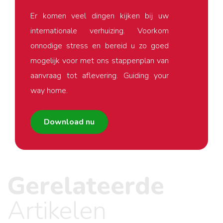
Er komen veel dingen kijken bij uw
internationale verhuizing. Voorkom
onnodige stress en bereid u zo goed
mogelijk voor met ons stappenplan van
aanvraag tot aflevering. Guiding your
way home.
Download nu
Gerelateerde
Artikelen