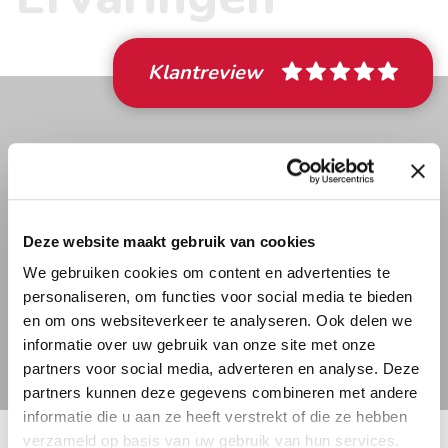
Klantreview
” Really very happy with this
company! Sander handled our job
and I would highly recommend him.
I found him to be very professional
Deze website maakt gebruik van cookies
and attentive with all my queries. 6
We gebruiken cookies om content en advertenties te
stars out of 5!! “
personaliseren, om functies voor social media te bieden
en om ons websiteverkeer te analyseren. Ook delen we
J.L. Diaz
informatie over uw gebruik van onze site met onze
partners voor social media, adverteren en analyse. Deze
partners kunnen deze gegevens combineren met andere
informatie die u aan ze heeft verstrekt of die ze hebben
verzameld op basis van uw gebruik van hun services.