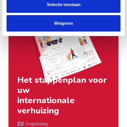
Selectie toestaan
Weigeren
Het stappenplan voor
uw
internationale
verhuizing
Engelstalig