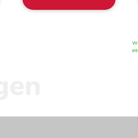
Als familiebedrijf streven wij naar de
hoogst mogelijke klanttevredenheid.
Daarom werken we volgens hoge
standaarden. Zo pakken wij uw
Wi
spullen altijd binnen de afgesproken
in
tijd in en stellen wij dozen
beschikbaar voor spullen die u
gen
dierbaar zijn en graag zelf wilt
inpakken. Door te werken met eigen
mensen en wagens garanderen we
dat uw eigendommen met zorg
worden ingepakt, behandeld en
vervoerd. En buiten het Europese
continent werken we samen met