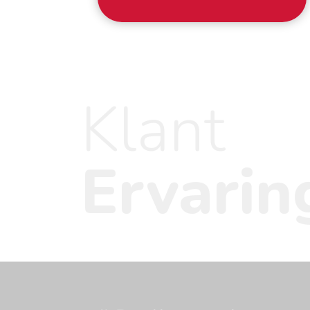
Als specialist in internationale
verhuizingen staan veiligheid en
zekerheid bij ons voorop. Wat we
ook belangrijk vinden? Dat we
Klant
perfecte oplossingen leveren aan
onze klanten. Daarom verzorgen wij
full-service verhuizingen – precies
Ervarin
naar uw wens, waar ook ter wereld.
Ook voor last minute verzoeken of
‘mission impossibles’ geldt: wij
brengen uw eigendommen veilig
naar hun bestemming. Wij zijn
flexibel en denken altijd in
oplossingen. Schmidt Global