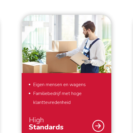
Eigen mensen en wagens
Familiebedrijf met hoge
klanttevredenheid
High
Standards