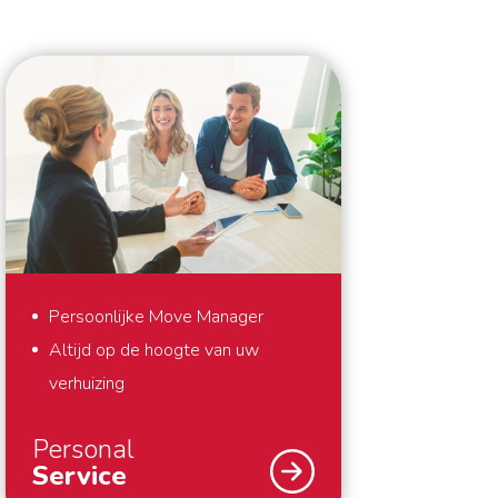
Persoonlijke Move Manager
Altijd op de hoogte van uw
verhuizing
Personal
Service