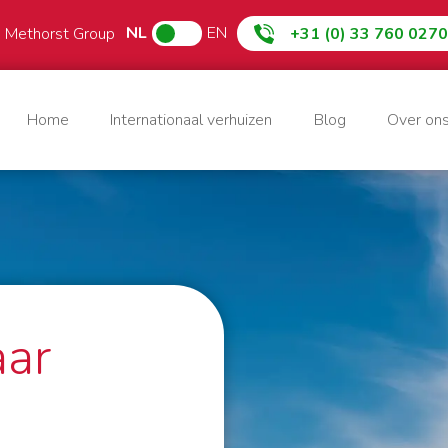
NL
EN
e Methorst Group
+31 (0) 33 760 0270
Home
Internationaal verhuizen
Blog
Over on
aar