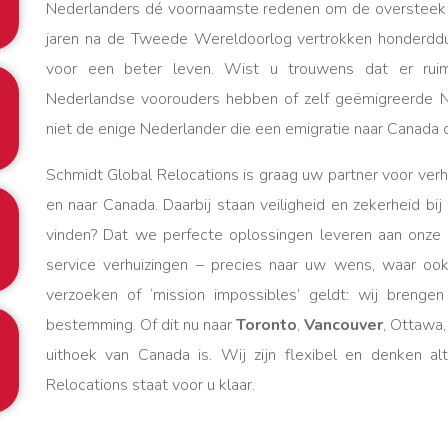
Nederlanders dé voornaamste redenen om de oversteek n
jaren na de Tweede Wereldoorlog vertrokken honderdd
voor een beter leven. Wist u trouwens dat er rui
Nederlandse voorouders hebben of zelf geëmigreerde Ne
niet de enige Nederlander die een emigratie naar Canada
Schmidt Global Relocations is graag uw partner voor ver
en naar Canada. Daarbij staan veiligheid en zekerheid bi
vinden? Dat we perfecte oplossingen leveren aan onze k
service verhuizingen – precies naar uw wens, waar ook
verzoeken of ‘mission impossibles’ geldt: wij breng
bestemming. Of dit nu naar
Toronto
,
Vancouver
, Ottawa
uithoek van Canada is. Wij zijn flexibel en denken alt
Relocations staat voor u klaar.