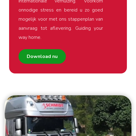
internationale verhuizing. Voorkom
onnodige stress en bereid u zo goed
mogelijk voor met ons stappenplan van
aanvraag tot aflevering. Guiding your
way home.
Download nu