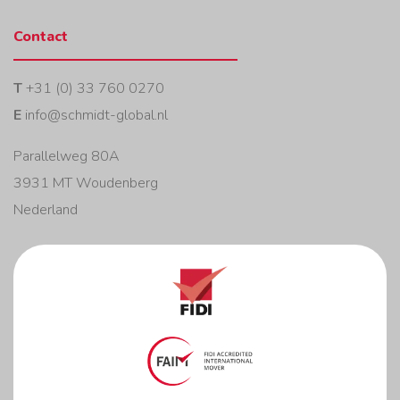
Contact
T
+31 (0) 33 760 0270
E
info@schmidt-global.nl
Parallelweg 80A
3931 MT Woudenberg
Nederland