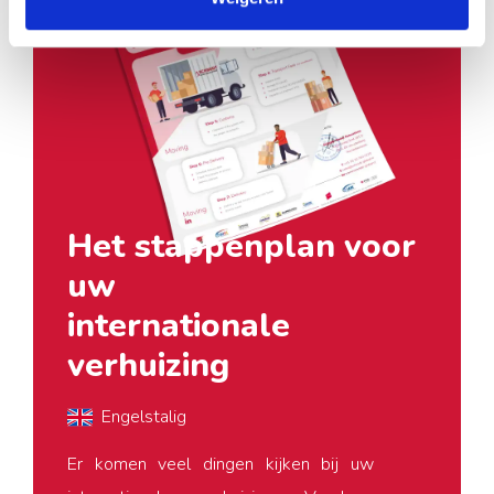
Het stappenplan voor
uw
internationale
verhuizing
Engelstalig
Er komen veel dingen kijken bij uw