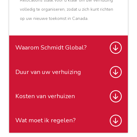
Relocations staat voor u klaar om uw verhuizing
volledig te organiseren, zodat u zich kunt richten
op uw nieuwe toekomst in Canada.
Waarom Schmidt Global?
Duur van uw verhuizing
Waarom Schmidt Global
voor uw verhuizing naar
Vancouver?
Kosten van verhuizen
Hoelang duurt verhuizen
Een internationale verhuizing organiseert u niet
naar Vancouver?
dagelijks. Voor Schmidt Global is het dagelijkse
Wat moet ik regelen?
De duur van uw verhuizing naar Vancouver is
Wat kost verhuizen naar
praktijk. Vanaf het eerste contactmoment krijgt u
afhankelijk van verschillende factoren, zoals het
Vancouver?
een persoonlijke Move Manager toegewezen.