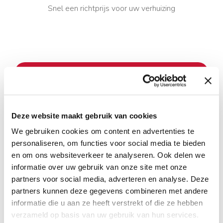
Canada. Niet alle goederen mogen zonder meer
Snel een richtprijs voor uw verhuizing
worden ingevoerd. Denk aan beperkingen
rondom beschermde diersoorten, bepaalde
etenswaren, tabak, alcohol en gebruikte
matrassen. Wij adviseren u om dit tijdig te
controleren om verrassingen te voorkomen.
Uw persoonlijke Move Manager helpt u met het
gereedmaken van de benodigde documentatie en
Deze website maakt gebruik van cookies
ondersteunt u gedurende het gehele traject.
We gebruiken cookies om content en advertenties te
personaliseren, om functies voor social media te bieden
en om ons websiteverkeer te analyseren. Ook delen we
informatie over uw gebruik van onze site met onze
partners voor social media, adverteren en analyse. Deze
partners kunnen deze gegevens combineren met andere
informatie die u aan ze heeft verstrekt of die ze hebben
verzameld op basis van uw gebruik van hun services.