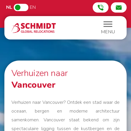
NL
EN
MENU
Verhuizen naar
Vancouver
Verhuizen naar Vancouver? Ontdek een stad waar de
oceaan, bergen en moderne architectuur
samenkomen. Vancouver staat bekend om zijn
spectaculaire ligging tussen de kustbergen en de