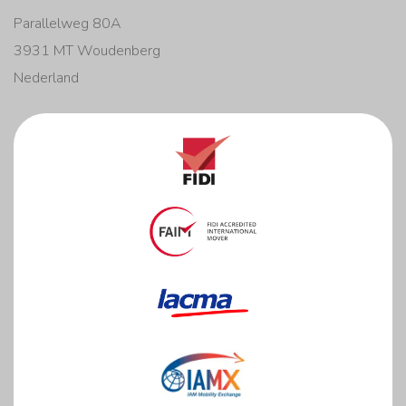
Parallelweg 80A
3931 MT Woudenberg
Nederland