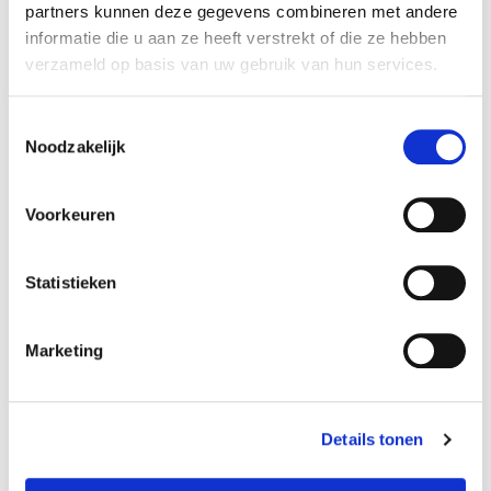
partners kunnen deze gegevens combineren met andere
informatie die u aan ze heeft verstrekt of die ze hebben
verzameld op basis van uw gebruik van hun services.
Toestemmingsselectie
Het stappenplan voor uw
Noodzakelijk
internationale verhuizing
Voorkeuren
Engelstalig
Er komen veel dingen kijken bij uw
Statistieken
internationale verhuizing. Voorkom onnodige
stress en bereid u zo goed mogelijk voor met
Marketing
ons stappenplan van aanvraag tot aflevering.
Guiding your way home.
Details tonen
Download nu