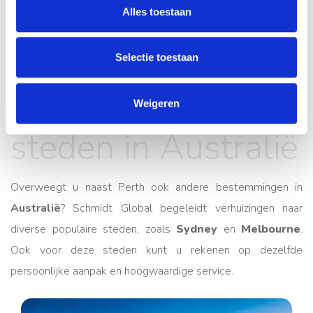
Alles toestaan
Selectie toestaan
Andere
populaire
Weigeren
steden in Australië
Overweegt u naast Perth ook andere bestemmingen in
Australië
? Schmidt Global begeleidt verhuizingen naar
diverse populaire steden, zoals
Sydney
en
Melbourne
.
Ook voor deze steden kunt u rekenen op dezelfde
persoonlijke aanpak en hoogwaardige service.