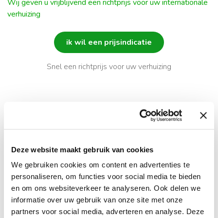
Wij geven u vrijblijvend een richtprijs voor uw internationale
Schmidt Global begeleidt u tijdens elke stap en
verhuizing
voorziet u van duidelijke documentatie en
persoonlijke ondersteuning. Om u hierbij te
ik wil een prijsindicatie
helpen, hebben wij een stappenplan voor
Snel een richtprijs voor uw verhuizing
internationale verhuizingen opgesteld. Meer
weten over emigreren naar Australië? Bekijk
hier
onze handige brochure boordevol informatie en
tips.
Deze website maakt gebruik van cookies
We gebruiken cookies om content en advertenties te
personaliseren, om functies voor social media te bieden
en om ons websiteverkeer te analyseren. Ook delen we
informatie over uw gebruik van onze site met onze
partners voor social media, adverteren en analyse. Deze