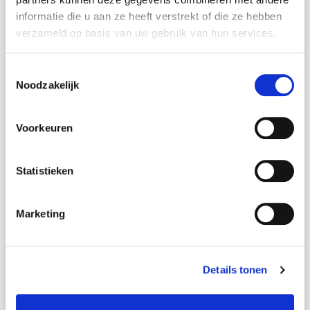
Solliciteer direct!
informatie die u aan ze heeft verstrekt of die ze hebben
verzameld op basis van uw gebruik van hun services.
Naam
*
Toestemmingsselectie
Noodzakelijk
E-mail adres
*
Voorkeuren
Statistieken
Telefoonnummer
*
Marketing
CV
Details tonen
Upload hier uw cv