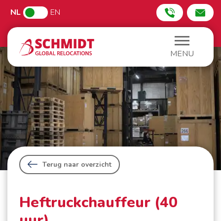
NL
EN
MENU
Terug naar overzicht
Heftruckchauffeur (40
uur)