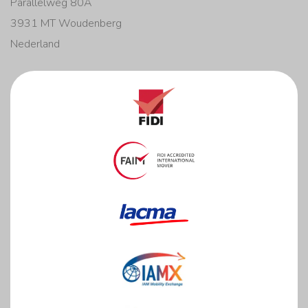
Parallelweg 80A
3931 MT Woudenberg
Nederland